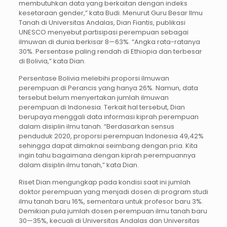
membutuhkan data yang berkaitan dengan indeks
kesetaraan gender,” kata Budi. Menurut Guru Besar Ilmu
Tanah di Universitas Andalas, Dian Fiantis, publikasi
UNESCO menyebut partisipasi perempuan sebagai
ilmuwan di dunia berkisar 8—63%. “Angka rata-ratanya
30%. Persentase paling rendah di Ethiopia dan terbesar
di Bolivia,” kata Dian.
Persentase Bolivia melebihi proporsi ilmuwan
perempuan di Perancis yang hanya 26%. Namun, data
tersebut belum menyertakan jumlah ilmuwan
perempuan di Indonesia. Terkait hal tersebut, Dian
berupaya menggali data informasi kiprah perempuan
dalam disiplin ilmu tanah. “Berdasarkan sensus
penduduk 2020, proporsi perempuan Indonesia 49,42%
sehingga dapat dimaknai seimbang dengan pria. Kita
ingin tahu bagaimana dengan kiprah perempuannya
dalam disiplin ilmu tanah,” kata Dian.
Riset Dian mengungkap pada kondisi saat ini jumlah
doktor perempuan yang menjadi dosen di program studi
ilmu tanah baru 16%, sementara untuk profesor baru 3%.
Demikian pula jumlah dosen perempuan ilmu tanah baru
30—35%, kecuali di Universitas Andalas dan Universitas