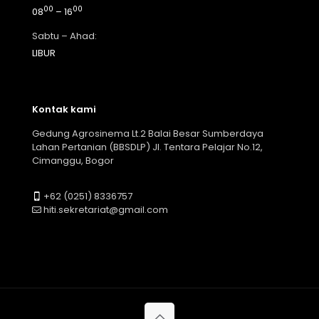
00
00
08
– 16
Sabtu – Ahad:
LIBUR
Kontak kami
Gedung Agrosinema Lt.2 Balai Besar Sumberdaya
Lahan Pertanian (BBSDLP) Jl. Tentara Pelajar No.12,
Cimanggu, Bogor
+62 (0251) 8336757
hiti.sekretariat@gmail.com