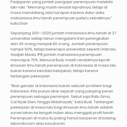
Padjajaran yang jumlah pengajar perempuan melebihi
laki-laki. “Memang masih rendah kiprahnya, tetapi di
masa mendatang ada harapan karena data-data
mahasiswa ilmu tanah perempuan justeru sebaliknya,”
kata Dian.
Sepanjang 2011—2020 jumlah mahasiswa ilmu tanah di 27
universitas setiap tahun mengalami tren peningkatan
dari 40 orang menjadi 60 orang. Jumlah perempuan
hampir 50%, tetapi beberapa universitas seperti Unibraw,
Gadjah Mada, IPB jumlah mahasiswa perempuan
mencapai 70%. Menurut Budi, masih rendahnya kiprah
ilmuwan ilmu tanah perempuan di Indonesia di masa lalu
bukan karena kendala kebijakan, tetapi karena
tantangan pekerjaan.
“Bias gender di Indonesia bukan sebuah problem bagi
Indonesia. Kita punya akar sejarah yang panjang peran
perempuan sebagai pemimpin. Sebut saja Ratu Sima,
Cut Nyak Dien, hingga Malahayati,” kata Budi. Tantangan
pekerjaan di masa lalu bagi ilmuwan ilmu tanah adalah
survei lahan ke tengah hutan atau menggali profil tanah.
Perempuan di masa itu paling hanya berperan di bidang
laboratorium atau kesuburan.