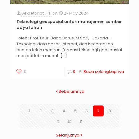
Sekretariat HITI
on
27 May 2024
Teknologi geospasial untuk manajemen sumber
daya lahan
oleh : Prof. Dr. Ir. Baba Barus, M.Sc.*) Jakarta –
Teknologi data besar, internet, dan kecerdasan
buatan telah mentransformasi teknologi geospasial
menjadi lebih mudah
[…]
0
0
Baca selengkapnya
Sebelumnya
1
2
3
4
5
6
7
8
9
10
11
Selanjutnya