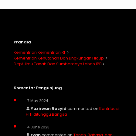
Pranala
Kementrian Kementrian RI
Kementrian Kehutanan Dan Lingkungan Hidup
Dept. Ilmu Tanah Dan Sumberdaya Lahan IPB
Komentar Pengunjung
7 May 2024
Yuzirwan Rasyid
commented on
Kontribusi
HITI ditunggu Bangsa
4 June 2023
ryan
commented on
Tanah, Bahasa, dan