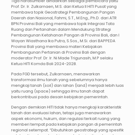
Tiga narasumber dihadirkan sebagai pembicara yaitu
Prof. Dr. Ir. Zulkarnaen, M.S. dari Ketua II HITI Pusat yang
membawa topik Geostrategi Pembangunan Pangan
Daerah dan Nasional, Fahmi, S.T., M.Eng., Ph.D. dari ATR
BPN Provinsi Bali yang membawa topik Integrasi Tata
Ruang dan Pertanahan dalam Mendukung Strategi
Pembangunan Ketahanan Pangan di Provinsi Bali, dan I
Wayan Wiasthana Ika Putra, S.Sos., M.Si. dari BAPPEDA
Provinsi Bali yang membawa materi Kebijakan
Pembangunan Pertanian di Provinsi Bali dengan
moderator Prof. Dr. Ir. Ni Made Trigunasih, M.P selaku
Ketua HITI Komda Bali 2024-2028.
Pada FGD tersebut, Zulkarnaen, menawarkan
transformasi ilmu tanah yang sebelumnya hanya
mengkaji tanah (soil) dan lahan (land) menjadi lebih luas
yaitu ruang (space) sehingga ilmu tanah dapat
berkontribusi pada desain kebijakan pemerintah.
Dengan demikian HITI tidak hanya mengkaji karakteristik
tanah dan evaluasi lahan, tetapi juga menawarkan
aspek ekonomi, hukum, dan regulasi terkait ruang yang
memberi tempat pada kebijakan pangan di pemerintah
regional setempat. “Dibutuhkan geostrategi yang spesifik