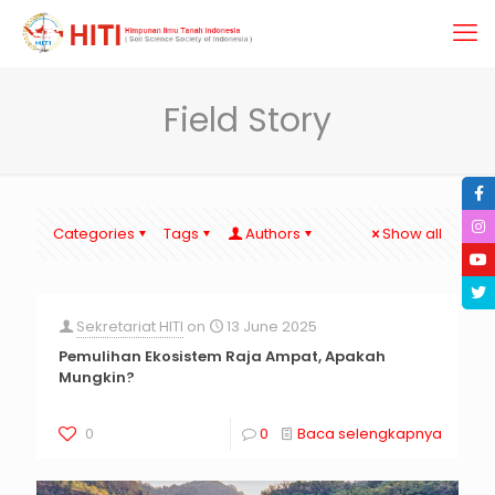
Field Story
Categories
Tags
Authors
Show all
Sekretariat HITI
on
13 June 2025
Pemulihan Ekosistem Raja Ampat, Apakah
Mungkin?
0
0
Baca selengkapnya