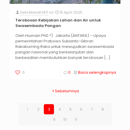
Sekretariat HITI
on
15 April 2025
Terobosan Kebijakan Lahan dan Air untuk
Swasembada Pangan
Oleh Husnain PhD *) Jakarta (ANTARA) – Upaya
pemerintahan Prabowo Subianto-Gibran
Rakabuming Raka untuk mewujudkan swasembada
pangan nasional yang berkelanjutan dan
berkeadilan membutuhkan banyak terobosan
[…]
0
0
Baca selengkapnya
Sebelumnya
1
2
3
4
5
6
7
8
9
10
11