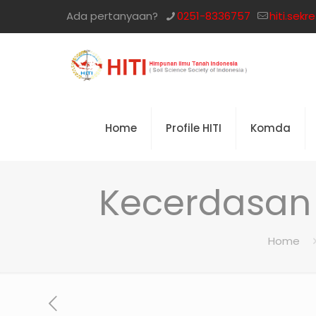
Ada pertanyaan?
0251-8336757
hiti.sek
Home
Profile HITI
Komda
Kecerdasan 
Home