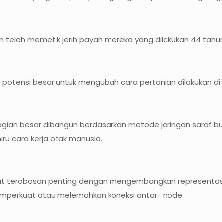
on telah memetik jerih payah mereka yang dilakukan 44 tahun
tensi besar untuk mengubah cara pertanian dilakukan di s
sebagian besar dibangun berdasarkan metode jaringan saraf 
u cara kerja otak manusia.
at terobosan penting dengan mengembangkan representasi
perkuat atau melemahkan koneksi antar- node.